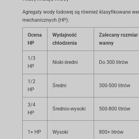
Agregaty wody lodowej są również klasyfikowane wed
mechanicznych (HP):
Ocena
Wydajność
Zalecany rozmiar
HP
chłodzenia
wanny
1/3
Niski-średni
Do 300 litrów
HP
1/2
Średni
300-500 litrów
HP
3/4
Średnio-wysoki
500-800 litrów
HP
1+ HP
Wysoki
800+ litrów