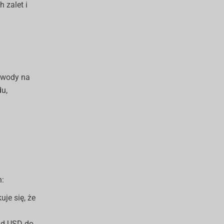
 zalet i
y wody na
du,
h:
je się, że
mld USD do