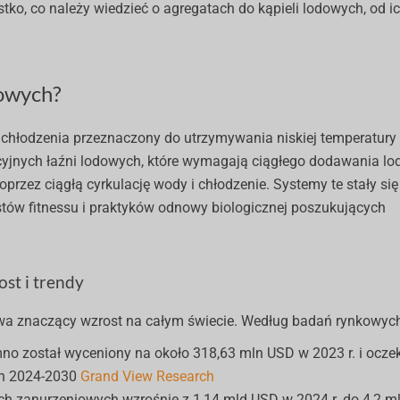
co należy wiedzieć o agregatach do kąpieli lodowych, od ich
dowych?
em chłodzenia przeznaczony do utrzymywania niskiej temperatur
cyjnych łaźni lodowych, które wymagają ciągłego dodawania lo
przez ciągłą cyrkulację wody i chłodzenie. Systemy te stały się
ów fitnessu i praktyków odnowy biologicznej poszukujących
st i trendy
ywa znaczący wzrost na całym świecie. Według badań rynkowyc
o został wyceniony na około 318,63 mln USD w 2023 r. i oczeku
ch 2024-2030
Grand View Research
ych zanurzeniowych wzrośnie z 1,14 mld USD w 2024 r. do 4,2 