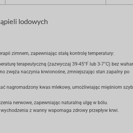
kąpieli lodowych
erapii zimnem, zapewniając stałą kontrolę temperatury:
eraturę terapeutyczną (zazwyczaj 39-45°F lub 3-7°C) bez waha
mno zwęża naczynia krwionośne, zmniejszając stan zapalny po
ać nagromadzony kwas mlekowy, umożliwiając mięśniom szy
zenia nerwowe, zapewniając naturalną ulgę w bólu.
as wychodzenia z wanny wspomaga zdrowy przepływ krwi.