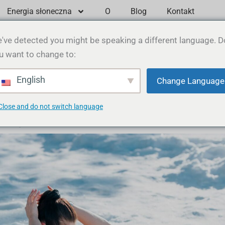
Energia słoneczna
O
Blog
Kontakt
've detected you might be speaking a different language. D
u want to change to:
wej: Kompletny przewodnik 
English
Change Language
i odzyskiwania zimna
9 maja 2025 r.
Gavin
Close and do not switch language