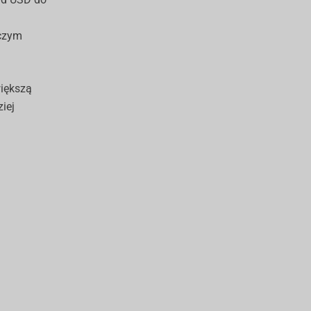
 czym
większą
iej