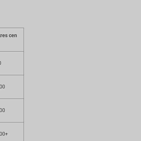
kres cen
0
000
000
000+