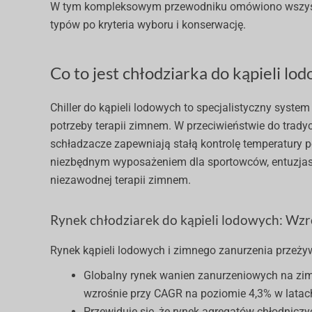
W tym kompleksowym przewodniku omówiono wszystko, 
typów po kryteria wyboru i konserwację.
Co to jest chłodziarka do kąpieli lo
Chiller do kąpieli lodowych to specjalistyczny syst
potrzeby terapii zimnem. W przeciwieństwie do trady
schładzacze zapewniają stałą kontrolę temperatury po
niezbędnym wyposażeniem dla sportowców, entuzjast
niezawodnej terapii zimnem.
Rynek chłodziarek do kąpieli lodowych: Wzro
Rynek kąpieli lodowych i zimnego zanurzenia przeż
Globalny rynek wanien zanurzeniowych na zimn
wzrośnie przy CAGR na poziomie 4,3% w lata
Przewiduje się, że rynek agregatów chłodnicz