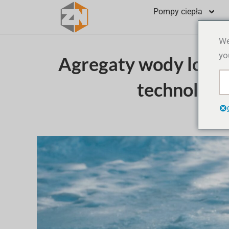
Przejdź
Pompy ciepła
do
treści
We
yo
Agregaty wody lodo
technologi