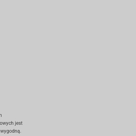
m
owych jest
i wygodną.