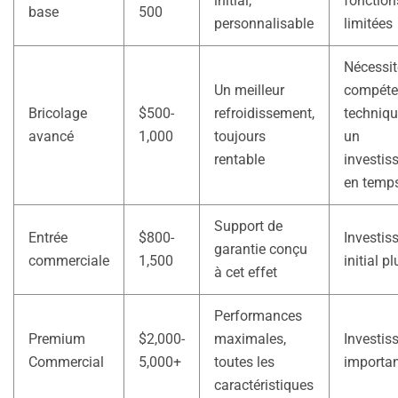
initial,
fonction
base
500
personnalisable
limitées
Nécessit
Un meilleur
compéte
Bricolage
$500-
refroidissement,
techniqu
avancé
1,000
toujours
un
rentable
investis
en temp
Support de
Entrée
$800-
Investis
garantie conçu
commerciale
1,500
initial p
à cet effet
Performances
Premium
$2,000-
maximales,
Investis
Commercial
5,000+
toutes les
importa
caractéristiques