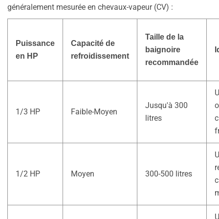
généralement mesurée en chevaux-vapeur (CV) :
Taille de la
Puissance
Capacité de
baignoire
I
en HP
refroidissement
recommandée
U
Jusqu'à 300
o
1/3 HP
Faible-Moyen
litres
c
f
U
r
1/2 HP
Moyen
300-500 litres
c
m
U