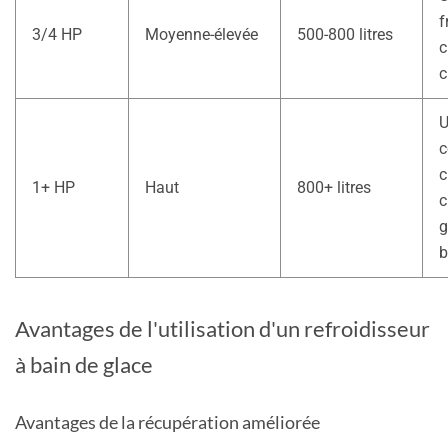
f
3/4 HP
Moyenne-élevée
500-800 litres
c
c
U
c
c
1+ HP
Haut
800+ litres
c
g
b
Avantages de l'utilisation d'un refroidisseur
à bain de glace
Avantages de la récupération améliorée