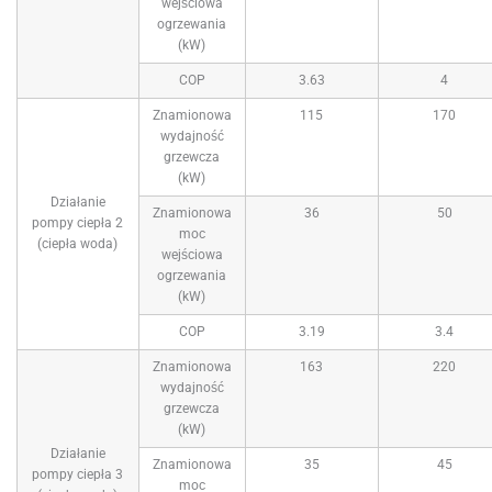
wejściowa
ogrzewania
(kW)
COP
3.63
4
Znamionowa
115
170
wydajność
grzewcza
(kW)
Działanie
Znamionowa
36
50
pompy ciepła 2
moc
(ciepła woda)
wejściowa
ogrzewania
(kW)
COP
3.19
3.4
Znamionowa
163
220
wydajność
grzewcza
(kW)
Działanie
Znamionowa
35
45
pompy ciepła 3
moc