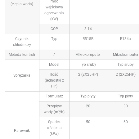
moc
(ciepła woda)
wejściowa
ogrzewania
(kW)
COP
3.14
-
Czynnik
Typ
R515B
R134a
chłodniczy
Metoda kontroli
/
Mikrokomputer
Mikrokomputer
Model
Typ śruby
Typ śruby
Ilość
2 (2X25HP)
2 (2X25HP)
Sprężarka
(jednostki x
HP)
Formularz
Typ płyty
Typ płyty
Przepływ
20
30
wody (m³/h)
Spadek
50
60
ciśnienia
Parownik
(kPa)