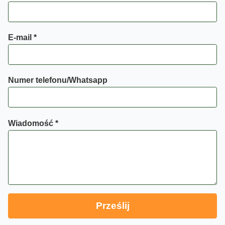
E-mail
*
N
Numer telefonu/Whatsapp
u
m
e
Wiadomość
*
r
w
i
a
d
o
Prześlij
m
o