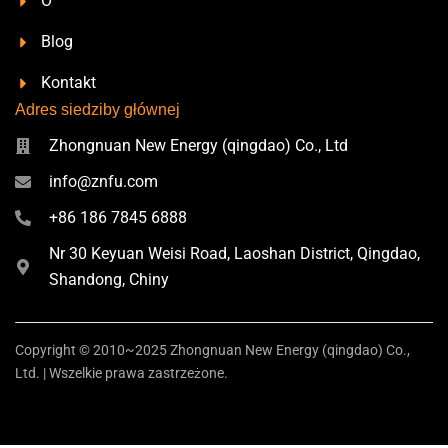
O
p
Blog
Kontakt
Adres siedziby głównej
Zhongnuan New Energy (qingdao) Co., Ltd
info@znfu.com
+86 186 7845 6888
Nr 30 Keyuan Weisi Road, Laoshan District, Qingdao,
Shandong, Chiny
Copyright © 2010~2025 Zhongnuan New Energy (qingdao) Co.,
Ltd. | Wszelkie prawa zastrzeżone.