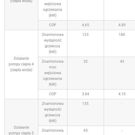
(ciepła woda)
wejściowa
ogrzewania
(kW)
COP
4.65
4.89
Znamionowa
123
180
wydajność
grzewcza
(kW)
Działanie
Znamionowa
32
43
pompy ciepła 4
moc
(ciepła woda)
wejściowa
ogrzewania
(kW)
COP
3.84
4.19
Znamionowa
135
-
wydajność
grzewcza
(kW)
Działanie
Znamionowa
43
-
pompy ciepła 5