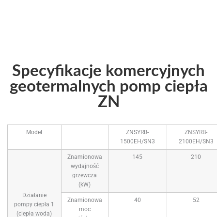
Specyfikacje komercyjnych
geotermalnych pomp ciepła
ZN
Model
ZNSYRB-
ZNSYRB-
1500EH/SN3
2100EH/SN3
Znamionowa
145
210
wydajność
grzewcza
(kW)
Działanie
Znamionowa
40
52
pompy ciepła 1
moc
(ciepła woda)