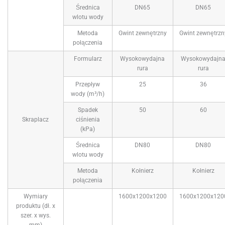
Średnica
DN65
DN65
wlotu wody
Metoda
Gwint zewnętrzny
Gwint zewnętrzn
połączenia
Formularz
Wysokowydajna
Wysokowydajn
rura
rura
Przepływ
25
36
wody (m³/h)
Spadek
50
60
Skraplacz
ciśnienia
(kPa)
Średnica
DN80
DN80
wlotu wody
Metoda
Kołnierz
Kołnierz
połączenia
Wymiary
1600x1200x1200
1600x1200x120
produktu (dł. x
szer. x wys.
mm)