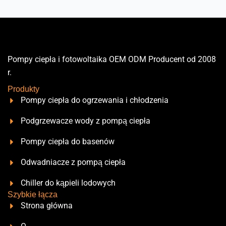
ś
c
i
e
Pompy ciepła i fotowoltaika OEM ODM Producent od 2008
-
r.
m
a
Produkty
i
Pompy ciepła do ogrzewania i chłodzenia
l
Podgrzewacze wody z pompą ciepła
/
W
Pompy ciepła do basenów
h
Odwadniacze z pompą ciepła
a
t
Chiller do kąpieli lodowych
s
Szybkie łącza
a
Strona główna
p