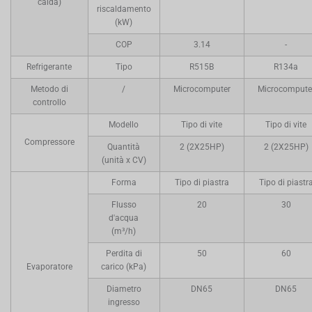
calda)
riscaldamento
(kW)
COP
3.14
-
Refrigerante
Tipo
R515B
R134a
Metodo di
/
Microcomputer
Microcompute
controllo
Modello
Tipo di vite
Tipo di vite
Compressore
Quantità
2 (2X25HP)
2 (2X25HP)
(unità x CV)
Forma
Tipo di piastra
Tipo di piastr
Flusso
20
30
d'acqua
(m³/h)
Perdita di
50
60
Evaporatore
carico (kPa)
Diametro
DN65
DN65
ingresso