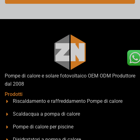
a
i
l
N
u
m
e
r
o
Pompe di calore e solare fotovoltaico OEM ODM Produttore
/
dal 2008
W
h
Prodotti
Riscaldamento e raffreddamento Pompe di calore
a
t
Scaldacqua a pompa di calore
s
a
Pompe di calore per piscine
p
Disidratatori a pompa di calore