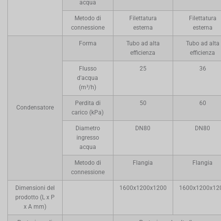
acqua
Metodo di
Filettatura
Filettatura
connessione
esterna
esterna
Forma
Tubo ad alta
Tubo ad alta
efficienza
efficienza
Flusso
25
36
d'acqua
(m³/h)
Perdita di
50
60
Condensatore
carico (kPa)
Diametro
DN80
DN80
ingresso
acqua
Metodo di
Flangia
Flangia
connessione
Dimensioni del
1600x1200x1200
1600x1200x12
prodotto (L x P
x A mm)