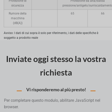
Protezione di
Protezione da alta/bassa
sicurezza
pressione/antigelo/surriscaldament
Rumore della
65
66
macchina
(dB(A))
Avviso: I dati di cui sopra è solo per riferimento, i dati delle specifiche è
soggetto a prodotto reale
Inviate oggi stesso la vostra
richiesta
Vi risponderemo al più presto!
Per completare questo modulo, abilitare JavaScript nel
browser.