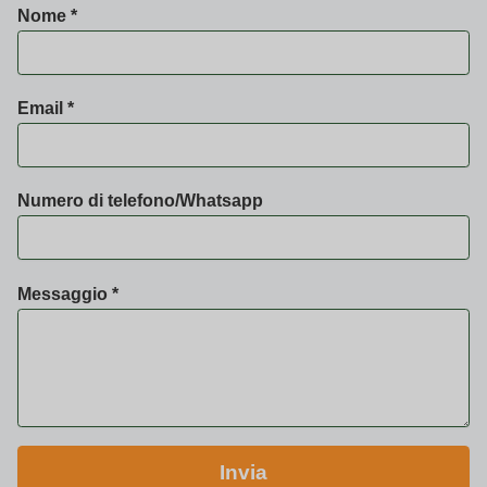
Nome
*
Email
*
M
Numero di telefono/Whatsapp
e
s
s
Messaggio
*
a
g
g
i
o
E
Invia
m