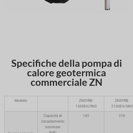
Specifiche della pompa di
calore geotermica
commerciale ZN
Modello
ZNSYRB-
ZNSYRB-
1500EH/SN3
2100EH/SN3
Capacità di
145
210
riscaldamento
nominale
(kW)