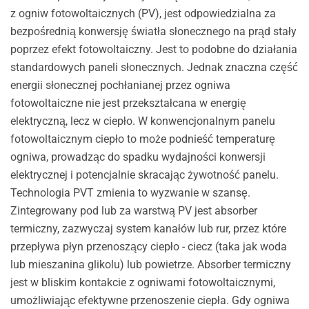
z ogniw fotowoltaicznych (PV), jest odpowiedzialna za
bezpośrednią konwersję światła słonecznego na prąd stały
poprzez efekt fotowoltaiczny. Jest to podobne do działania
standardowych paneli słonecznych. Jednak znaczna część
energii słonecznej pochłanianej przez ogniwa
fotowoltaiczne nie jest przekształcana w energię
elektryczną, lecz w ciepło. W konwencjonalnym panelu
fotowoltaicznym ciepło to może podnieść temperaturę
ogniwa, prowadząc do spadku wydajności konwersji
elektrycznej i potencjalnie skracając żywotność panelu.
Technologia PVT zmienia to wyzwanie w szansę.
Zintegrowany pod lub za warstwą PV jest absorber
termiczny, zazwyczaj system kanałów lub rur, przez które
przepływa płyn przenoszący ciepło - ciecz (taka jak woda
lub mieszanina glikolu) lub powietrze. Absorber termiczny
jest w bliskim kontakcie z ogniwami fotowoltaicznymi,
umożliwiając efektywne przenoszenie ciepła. Gdy ogniwa