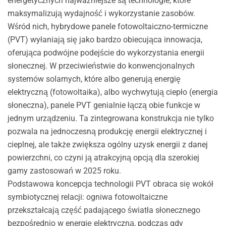
energetycznych najważniejsze są technologie, które
maksymalizują wydajność i wykorzystanie zasobów.
Wśród nich, hybrydowe panele fotowoltaiczno-termiczne
(PVT) wyłaniają się jako bardzo obiecująca innowacja,
oferująca podwójne podejście do wykorzystania energii
słonecznej. W przeciwieństwie do konwencjonalnych
systemów solarnych, które albo generują energię
elektryczną (fotowoltaika), albo wychwytują ciepło (energia
słoneczna), panele PVT genialnie łączą obie funkcje w
jednym urządzeniu. Ta zintegrowana konstrukcja nie tylko
pozwala na jednoczesną produkcję energii elektrycznej i
cieplnej, ale także zwiększa ogólny uzysk energii z danej
powierzchni, co czyni ją atrakcyjną opcją dla szerokiej
gamy zastosowań w 2025 roku.
Podstawowa koncepcja technologii PVT obraca się wokół
symbiotycznej relacji: ogniwa fotowoltaiczne
przekształcają część padającego światła słonecznego
bezpośrednio w energię elektryczną, podczas gdy