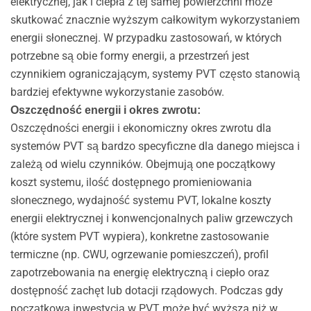
elektrycznej, jak i ciepła z tej samej powierzchni może
skutkować znacznie wyższym całkowitym wykorzystaniem
energii słonecznej. W przypadku zastosowań, w których
potrzebne są obie formy energii, a przestrzeń jest
czynnikiem ograniczającym, systemy PVT często stanowią
bardziej efektywne wykorzystanie zasobów.
Oszczędność energii i okres zwrotu:
Oszczędności energii i ekonomiczny okres zwrotu dla
systemów PVT są bardzo specyficzne dla danego miejsca i
zależą od wielu czynników. Obejmują one początkowy
koszt systemu, ilość dostępnego promieniowania
słonecznego, wydajność systemu PVT, lokalne koszty
energii elektrycznej i konwencjonalnych paliw grzewczych
(które system PVT wypiera), konkretne zastosowanie
termiczne (np. CWU, ogrzewanie pomieszczeń), profil
zapotrzebowania na energię elektryczną i ciepło oraz
dostępność zachęt lub dotacji rządowych. Podczas gdy
początkowa inwestycja w PVT może być wyższa niż w