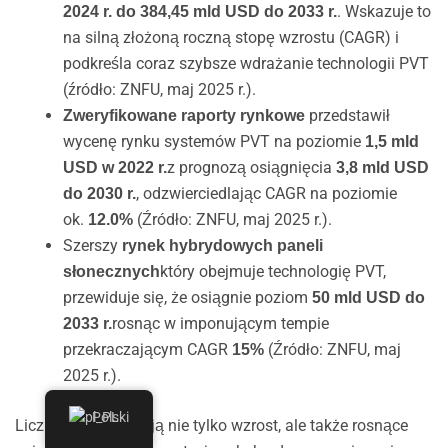
. Wskazuje to
2024 r. do 384,45 mld USD do 2033 r.
na silną złożoną roczną stopę wzrostu (CAGR) i
podkreśla coraz szybsze wdrażanie technologii PVT
(źródło: ZNFU, maj 2025 r.).
przedstawił
Zweryfikowane raporty rynkowe
wycenę rynku systemów PVT na poziomie
1,5 mld
z prognozą osiągnięcia
USD w 2022 r.
3,8 mld USD
, odzwierciedlając CAGR na poziomie
do 2030 r.
ok.
(Źródło: ZNFU, maj 2025 r.).
12.0%
Szerszy
rynek hybrydowych paneli
który obejmuje technologię PVT,
słonecznych
przewiduje się, że osiągnie poziom
50 mld USD do
rosnąc w imponującym tempie
2033 r.
przekraczającym CAGR
(Źródło: ZNFU, maj
15%
2025 r.).
Polski
Liczby te podkreślają nie tylko wzrost, ale także rosnące