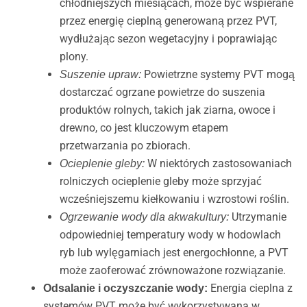
chłodniejszych miesiącach, może być wspierane
przez energię cieplną generowaną przez PVT,
wydłużając sezon wegetacyjny i poprawiając
plony.
Powietrzne systemy PVT mogą
Suszenie upraw:
dostarczać ogrzane powietrze do suszenia
produktów rolnych, takich jak ziarna, owoce i
drewno, co jest kluczowym etapem
przetwarzania po zbiorach.
W niektórych zastosowaniach
Ocieplenie gleby:
rolniczych ocieplenie gleby może sprzyjać
wcześniejszemu kiełkowaniu i wzrostowi roślin.
Utrzymanie
Ogrzewanie wody dla akwakultury:
odpowiedniej temperatury wody w hodowlach
ryb lub wylęgarniach jest energochłonne, a PVT
może zaoferować zrównoważone rozwiązanie.
Energia cieplna z
Odsalanie i oczyszczanie wody:
systemów PVT może być wykorzystywana w